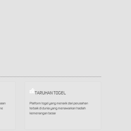
TARUHAN TOGEL
haan
Platform togel yang menarik dari perusahan
ame
terbaik di dunia yang menawarkan hadiah
kemenangan besar