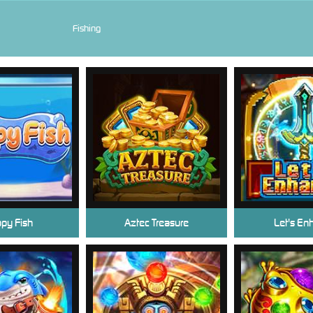
Fishing
py Fish
Aztec Treasure
Let's En