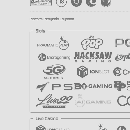
Platform Penyedia Layanan
Slots
Live Casino