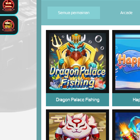
Semua permainan
Arcade
Dragon Palace Fishing
Hap