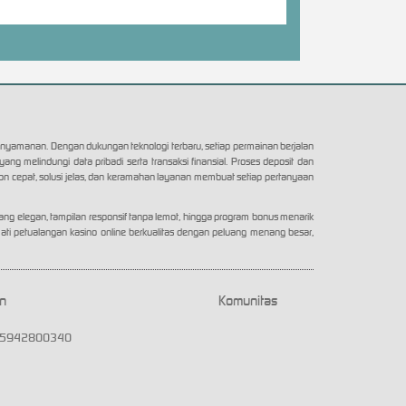
enyamanan. Dengan dukungan teknologi terbaru, setiap permainan berjalan
melindungi data pribadi serta transaksi finansial. Proses deposit dan
on cepat, solusi jelas, dan keramahan layanan membuat setiap pertanyaan
 yang elegan, tampilan responsif tanpa lemot, hingga program bonus menarik
ati petualangan kasino online berkualitas dengan peluang menang besar,
n
Komunitas
5942800340