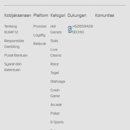
Kebijaksanaan
Platform
Kategori
Dukungan
Komunitas
Tentang
Promosi
Hot
+62859428
KUJAY12
Games
00340
Loyalty
Responsible
Slots
Referral
Gambling
Live
Pusat Bantuan
Casino
Syarat dan
Race
Ketentuan
Togel
Olahraga
Crash
Game
Arcade
Poker
E-Sports