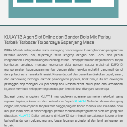
KUJAY12 Agen Slot Online dan Bandar Bola Mix Parlay
Terbaik Terbesar Terpercaya Sepanjang Masa
KUJAY12 Hadir sebagai situs resmi resmi yang dirancang untuk menghadirkan pengalaman
bermain modern, adil, terpercaya serta lengkap dengan pola Gacor dan penuh
kenyamanan. Dengan dukungan teknologi terbaru, setiap permainan berjalan lancar tanpa
hambatan, sekaligus menjaga keamanan data pemain secara maksimal, KUJAY12
mengutamakan kepercayaan member dengan sistem enkripsi mutakhir yang melindungi
data pribadi serta transaksi finansial. Proses deposit dan penarikan dilakukan cepat, aman,
dan mendukung berbagai metode pembayaran populer, Tidak hanya itu, tim dukungan
pelanggan siap melayani 24 jam setiap hari. Respon cepat, solusi jelas, dan keramahan
layanan membuat setiap pertanyaan maupun kendala bisa ditangani kapan saja.
Sebagai brand unggulan, KUJAY12 menyediakan suasana permainan eksklusif yang
nyaman layaknya kasino modern kelas dunia. Seperti
KUJAY12
Mulai dari desain situs yang
elegan, tampilan responsif tanpa lemot, hingga program bonus menarik untuk member baru
maupun lama, semua dirancang agar pemain merasakan pengalaman premium yang sulit
dilupakan.
KUJAY12
Daftar sekarang di KUJAY12 dan nikmati petualangan kasino online
berkualitas dengan peluang menang besar, layanan profesional, dan jaminan keamanan
terbaik.