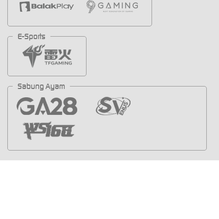
E-Sports
Sabung Ayam