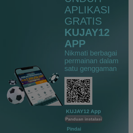
APLIKASI
GRATIS
KUJAY12
APP
Nikmati berbagai
permainan dalam
satu genggaman
KUJAY12 App
Panduan instalasi
Pindai