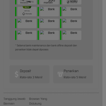
* Selama bank maintenance dan bank offline deposit dan
penarikan tidak dapat diproses
Deposit
Penarikan
Rata-rata 3 Menit
Rata-rata 5 Menit
Tanggung Jawab
Browser Yang
Bermain
Didukung