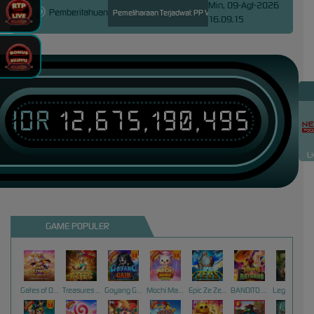
Min, 09-Agt-2026
Pemberitahuan
Pemeliharaan Terjadwal: PP Virtual Sports pada 30-Jun-2026 dari
16.09.15
IDR
12,675,190,495
L
GAME POPULER
Gates of Olympus POP
Treasures of Aztec
Goyang Gaib
Mochi Mania 1000
Epic Ze Zeus
BANDITO RETURNS
Legacy of Kong Maxways