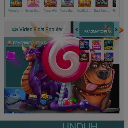
Wukong - Black Scatter
Sweet Bonanza 2500
Poker Win
Pirate Quest 1000
MUSCLE FORTUNE CAT
Duck Hunters
The Crypt
Video Slots Popular
PEMENANG MESIN SLOT
UNDUH