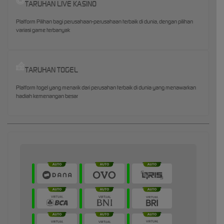
TARUHAN LIVE KASINO
Platform Pilihan bagi perusahaan-perusahaan terbaik di dunia, dengan pilihan
variasi game terbanyak
TARUHAN TOGEL
Platform togel yang menarik dari perusahan terbaik di dunia yang menawarkan
hadiah kemenangan besar