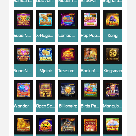
Samba Jewel
UGO Aztec Gold
Modern Gods
BirdsParty
Ragnarok : Thor VS Loki
SuperNiubi
X-Huge_Fishin' Fever X-Huge
Combo Fruity Bonanza Combo
Pop Pop Candy 1000
Kong
SuperNiubiDeluxe
Mjolnir
TreasureBowl
Book of Mystery
Kingsman
Wonder Elephant
Open Sesame
Billionaire
Birds Party Deluxe
Moneybags Man