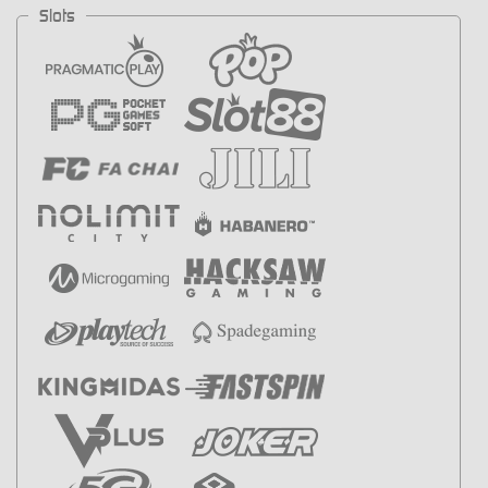
Slots