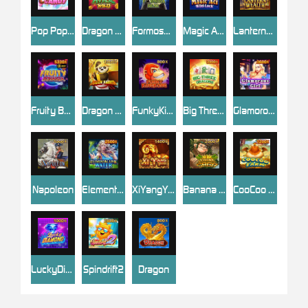
Pop Pop Candy
Dragon Soar - Hyper Wild
Formosa Bear
Magic Ace WILD LOCK
LanternWealth
Fruity Bonanza
Dragon Warrior
FunkyKingKong
Big Three Dragons
Glamorous Girl
Napoleon
Elemental Link Water
XiYangYang
Banana Saga
CooCoo Farm
LuckyDiamond
Spindrift2
Dragon