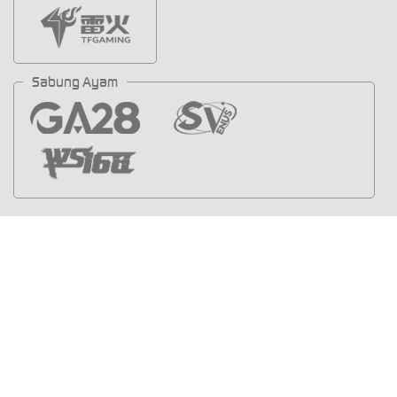
Sabung Ayam