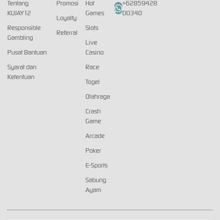
Tentang
Promosi
Hot
+62859428
KUJAY12
Games
00340
Loyalty
Responsible
Slots
Referral
Gambling
Live
Pusat Bantuan
Casino
Syarat dan
Race
Ketentuan
Togel
Olahraga
Crash
Game
Arcade
Poker
E-Sports
Sabung
Ayam