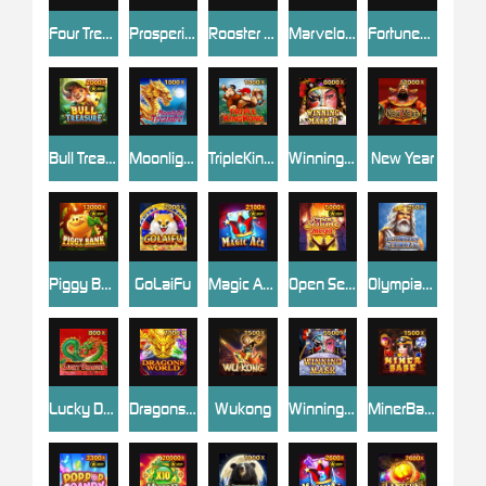
Four Treasures
Prosperity Tiger
Rooster In Love
MarvelousIV
FortuneHorse
Bull Treasure
Moonlight Treasure
TripleKingKong
Winning Mask II
New Year
Piggy Bank
GoLaiFu
Magic Ace
Open Sesame Mega
Olympian Temple
Lucky Dragons
DragonsWorld
Wukong
Winning Mask
MinerBabe