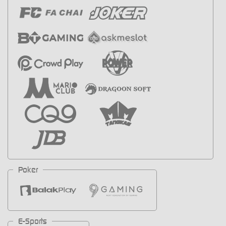
Poker
E-Sports