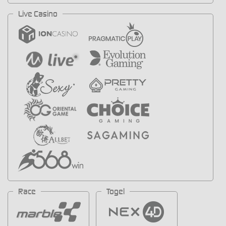
Live Casino
Race
Togel