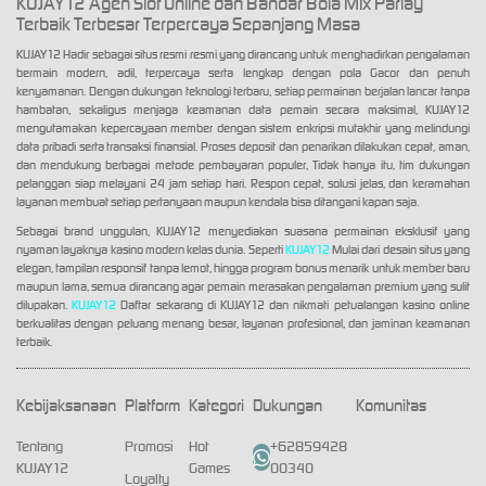
KUJAY12 Agen Slot Online dan Bandar Bola Mix Parlay
Terbaik Terbesar Terpercaya Sepanjang Masa
KUJAY12 Hadir sebagai situs resmi resmi yang dirancang untuk menghadirkan pengalaman
bermain modern, adil, terpercaya serta lengkap dengan pola Gacor dan penuh
kenyamanan. Dengan dukungan teknologi terbaru, setiap permainan berjalan lancar tanpa
hambatan, sekaligus menjaga keamanan data pemain secara maksimal, KUJAY12
mengutamakan kepercayaan member dengan sistem enkripsi mutakhir yang melindungi
data pribadi serta transaksi finansial. Proses deposit dan penarikan dilakukan cepat, aman,
dan mendukung berbagai metode pembayaran populer, Tidak hanya itu, tim dukungan
pelanggan siap melayani 24 jam setiap hari. Respon cepat, solusi jelas, dan keramahan
layanan membuat setiap pertanyaan maupun kendala bisa ditangani kapan saja.
Sebagai brand unggulan, KUJAY12 menyediakan suasana permainan eksklusif yang
nyaman layaknya kasino modern kelas dunia. Seperti
KUJAY12
Mulai dari desain situs yang
elegan, tampilan responsif tanpa lemot, hingga program bonus menarik untuk member baru
maupun lama, semua dirancang agar pemain merasakan pengalaman premium yang sulit
dilupakan.
KUJAY12
Daftar sekarang di KUJAY12 dan nikmati petualangan kasino online
berkualitas dengan peluang menang besar, layanan profesional, dan jaminan keamanan
terbaik.
Kebijaksanaan
Platform
Kategori
Dukungan
Komunitas
Tentang
Promosi
Hot
+62859428
KUJAY12
Games
00340
Loyalty