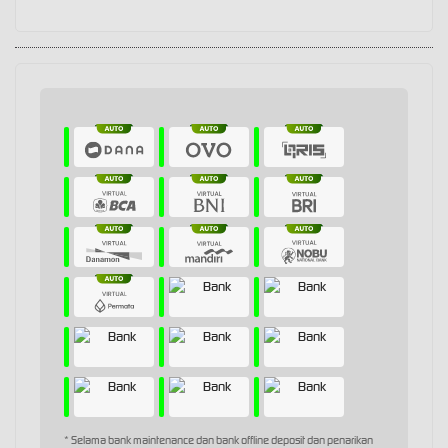
* Selama bank maintenance dan bank offline deposit dan penarikan