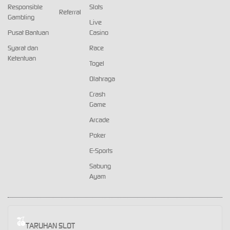
Responsible
Slots
Referral
Gambling
Live
Pusat Bantuan
Casino
Syarat dan
Race
Ketentuan
Togel
Olahraga
Crash
Game
Arcade
Poker
E-Sports
Sabung
Ayam
TARUHAN SLOT